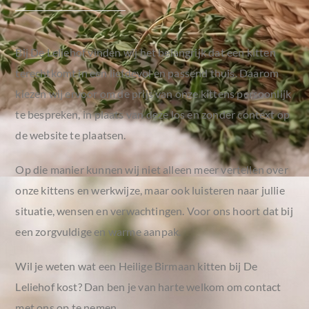
Bij De Leliehof vinden wij het belangrijk dat een kitten
terechtkomt in een liefdevol en passend thuis. Daarom
kiezen wij ervoor om de prijs van onze kittens persoonlijk
te bespreken, in plaats van deze los en zonder context op
de website te plaatsen.
Op die manier kunnen wij niet alleen meer vertellen over
onze kittens en werkwijze, maar ook luisteren naar jullie
situatie, wensen en verwachtingen. Voor ons hoort dat bij
een zorgvuldige en warme aanpak.
Wil je weten wat een Heilige Birmaan kitten bij De
Leliehof kost? Dan ben je van harte welkom om contact
met ons op te nemen.