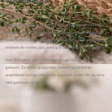
Wat de Heilige Birmaan voor veel gezinnen aantrekkelijk
maakt, is de combinatie van zachtheid en betrokkenheid.
Deze katten zijn vaak graag in dezelfde ruimte als hun
mensen en voelen zich prettig in een huiselijke omgeving.
Veel Birmanen zijn nieuwsgierig naar wat er om hen heen
gebeurt. Ze kijken graag mee, zoeken nabijheid en
waarderen rustige interactie. Juist dat maakt dit ras voor
veel gezinnen zo geliefd.