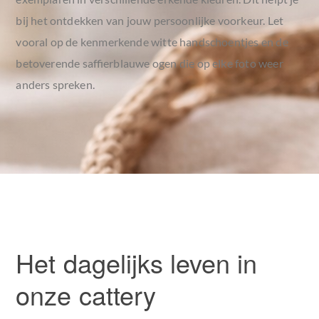
bij het ontdekken van jouw persoonlijke voorkeur. Let
vooral op de kenmerkende
witte handschoentjes
en de
betoverende
saffierblauwe ogen
die op elke foto weer
anders spreken.
Het dagelijks leven in
onze cattery